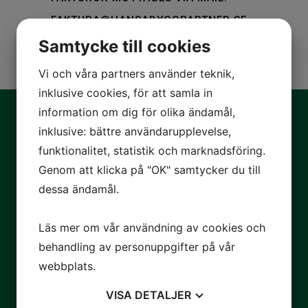
FAKTURA@HANSABYGGPARTNER.SE
VI OMFATTAS AV OMVÄND
Samtycke till cookies
BYGGMOMS
Vi och våra partners använder teknik,
inklusive cookies, för att samla in
information om dig för olika ändamål,
inklusive: bättre användarupplevelse,
funktionalitet, statistik och marknadsföring.
Genom att klicka på "OK" samtycker du till
Kontakta oss
dessa ändamål.
+46 8 120 415 10
Läs mer om vår användning av cookies och
info@hansabyggpartner.se
behandling av personuppgifter på vår
webbplats.
BESÖKSADRESS
VISA
DETALJER
Elektravägen 67