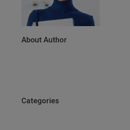
About Author
Lorem ipsum dolor sit amet,
consectetur adipiscing elit. Aliquam sit
amet condim entum nisi. Curabitur ut
nisi semper.
Categories
BUILDINGS
INNOVATIONS
MATERIALS