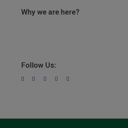
Why we are here?
Lorem ipsum dolor sit amet eros,
conse ctetuer adipiscing elit, sed
diami nonum nibhie vixtu eget.
Follow Us: