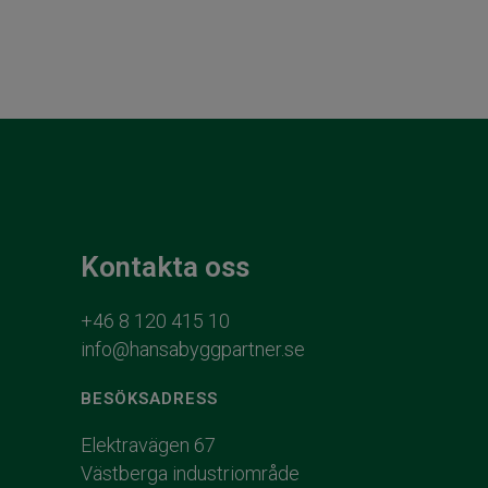
Kontakta oss
+46 8 120 415 10
info@hansabyggpartner.se
BESÖKSADRESS
Elektravägen 67
Västberga industriområde