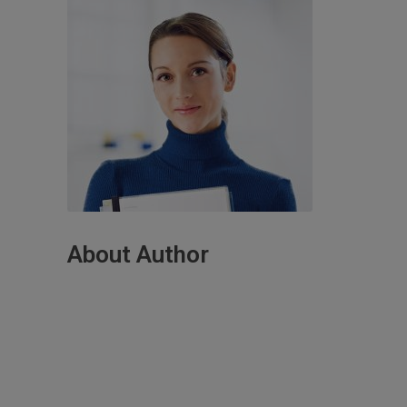
About Author
Lorem ipsum dolor sit amet,
consectetur adipiscing elit. Aliquam sit
amet condim entum nisi. Curabitur ut
nisi semper.