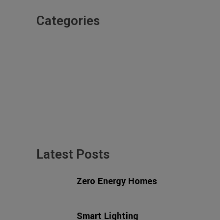
Categories
BUILDINGS
INNOVATIONS
MATERIALS
NYHETER
SUPERSTRUCTURES
TECHNOLOGY
Latest Posts
Zero Energy Homes
14 DECEMBER, 2023
Smart Lighting