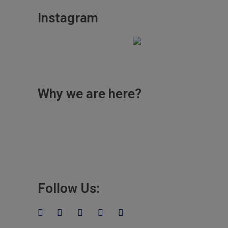
Instagram
Why we are here?
Lorem ipsum dolor sit amet eros,
conse ctetuer adipiscing elit, sed
diami nonum nibhie vixtu eget.
Follow Us: