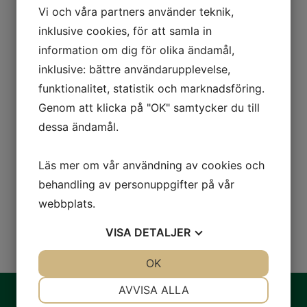
Vi och våra partners använder teknik,
No Comments
inklusive cookies, för att samla in
information om dig för olika ändamål,
inklusive: bättre användarupplevelse,
Sorry, the comment form is closed at
funktionalitet, statistik och marknadsföring.
this time.
Genom att klicka på "OK" samtycker du till
dessa ändamål.
Läs mer om vår användning av cookies och
behandling av personuppgifter på vår
webbplats.
VISA
DETALJER
JA
NEJ
OK
JA
NEJ
NÖDVÄNDIG
INSTÄLLNINGAR
AVVISA ALLA