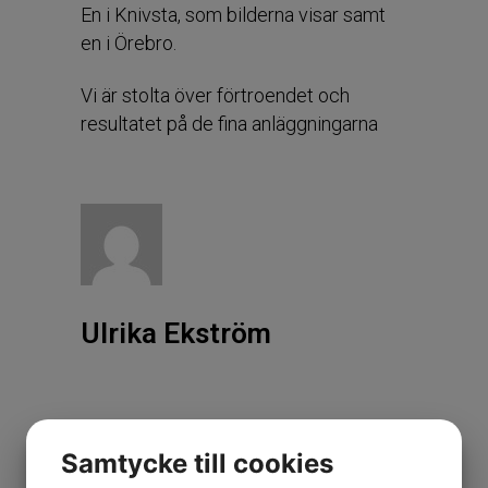
En i Knivsta, som bilderna visar samt
en i Örebro.
Vi är stolta över förtroendet och
resultatet på de fina anläggningarna
Ulrika Ekström
Samtycke till cookies