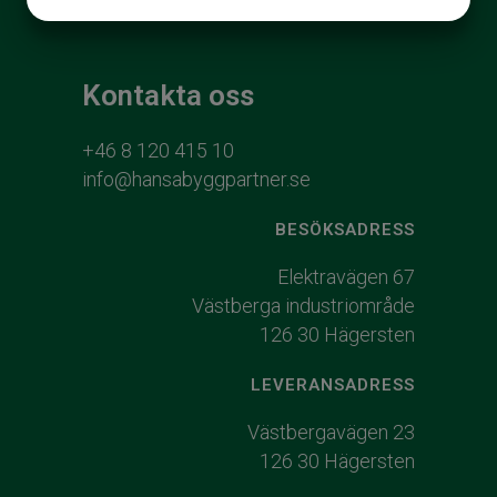
JA
NEJ
JA
NEJ
MARKNADSFÖRING
STATISTIK
Kontakta oss
+46 8 120 415 10
info@hansabyggpartner.se
BESÖKSADRESS
Elektravägen 67
Västberga industriområde
126 30 Hägersten
LEVERANSADRESS
Västbergavägen 23
126 30 Hägersten